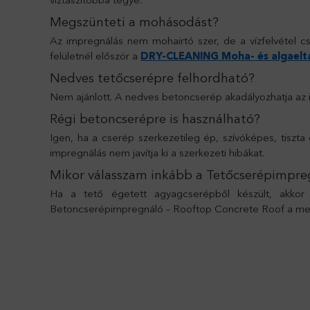
Megszünteti a mohásodást?
Az impregnálás nem mohairtó szer, de a vízfelvétel 
felületnél először a
DRY-CLEANING Moha- és algaeltá
Nedves tetőcserépre felhordható?
Nem ajánlott. A nedves betoncserép akadályozhatja az imp
Régi betoncserépre is használható?
Igen, ha a cserép szerkezetileg ép, szívóképes, tiszta é
impregnálás nem javítja ki a szerkezeti hibákat.
Mikor válasszam inkább a Tetőcserépimpre
Ha a tető égetett agyagcserépből készült, akko
Betoncserépimpregnáló – Rooftop Concrete Roof a meg