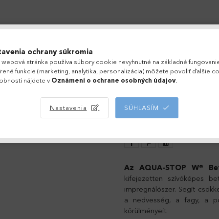
tavenia ochrany súkromia
 webová stránka používa súbory cookie nevyhnutné na základné fungovani
epekhez - ROOFTOP család
rené funkcie (marketing, analytika, personalizácia) môžete povoliť ďalšie c
obnosti nájdete v
Oznámení o ochrane osobných údajov
.
BETONCSER
Nastavenia
SÚHLASÍM
ROOFTOP CO
Az AQUA-STOP W® Beto
kifejezetten szívóképes bet
impregnálószer. Segít csökk
a nedvesség, a fagy, a 
körülményeit.