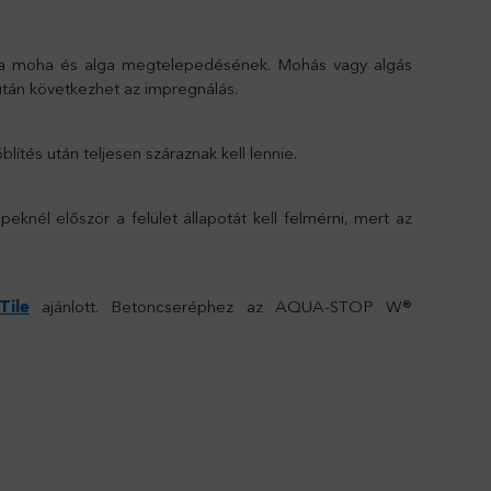
ez a moha és alga megtelepedésének. Mohás vagy algás
 után következhet az impregnálás.
ítés után teljesen száraznak kell lennie.
peknél először a felület állapotát kell felmérni, mert az
ile
ajánlott. Betoncseréphez az AQUA-STOP W®