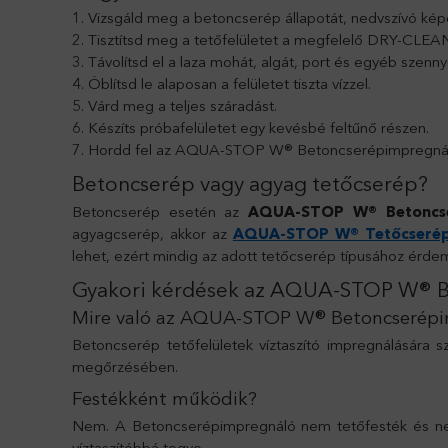
Vizsgáld meg a betoncserép állapotát, nedvszívó kép
Tisztítsd meg a tetőfelületet a megfelelő DRY-CLEANI
Távolítsd el a laza mohát, algát, port és egyéb szen
Öblítsd le alaposan a felületet tiszta vízzel.
Várd meg a teljes száradást.
Készíts próbafelületet egy kevésbé feltűnő részen.
Hordd fel az AQUA-STOP W® Betoncserépimpregnálót
Betoncserép vagy agyag tetőcserép?
Betoncserép esetén az
AQUA-STOP W® Betoncser
agyagcserép, akkor az
AQUA-STOP W® Tetőcserépi
lehet, ezért mindig az adott tetőcserép típusához érde
Gyakori kérdések az AQUA-STOP W® B
Mire való az AQUA-STOP W® Betoncserép
Betoncserép tetőfelületek víztaszító impregnálására s
megőrzésében.
Festékként működik?
Nem. A Betoncserépimpregnáló nem tetőfesték és nem 
víztaszítóbbá tegye.