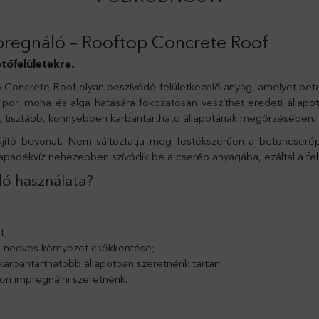
egnáló – Rooftop Concrete Roof
tőfelületekre.
rete Roof olyan beszívódó felületkezelő anyag, amelyet betonc
por, moha és alga hatására fokozatosan veszíthet eredeti állapot
bb, tisztább, könnyebben karbantartható állapotának megőrzésében.
jító bevonat. Nem változtatja meg festékszerűen a betoncserép
a csapadékvíz nehezebben szívódik be a cserép anyagába, ezáltal a f
ó használata?
t;
 nedves környezet csökkentése;
karbantarthatóbb állapotban szeretnénk tartani;
don impregnálni szeretnénk.