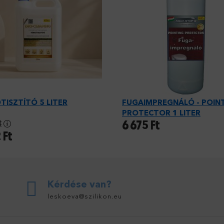
TISZTÍTÓ 5 LITER
FUGAIMPREGNÁLÓ - POIN
PROTECTOR 1 LITER
t
6 675
Ft
2
Ft
Kérdése van?
leskoeva@szilikon.eu