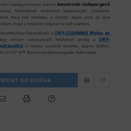
s nem vastag bevonat, hanem
beszívódó vízlepergető
erép felületének nedvszívó képességét csökkenti.
letet meg kell tisztítani, a mohát, algát, port és laza
tani, majd a felületet teljesen ki kell szárítani.
őkészítéséhez használható a
DRY-CLEANING Moha- és
agy erősen szennyezett felületnél pedig a
DRY-
eltávolító
. A helyes sorrend: tisztítás, alapos öblítés,
QUA-STOP W® Betoncserépimpregnáló felhordása.
PRIDAŤ DO KOŠÍKA