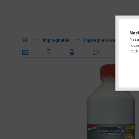
Nas
Naša
Impregnálók
Impregnálószer tetőcser
rozší
Podr