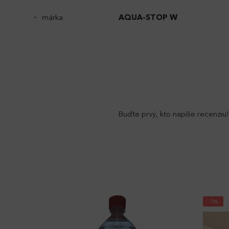
márka
AQUA-STOP W
Buďte prvý, kto napíše recenziu
-9%