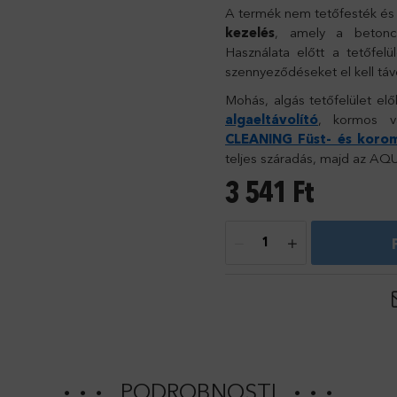
A termék nem tetőfesték é
kezelés
, amely a betoncs
Használata előtt a tetőfelü
szennyeződéseket el kell távolí
Mohás, algás tetőfelület el
algaeltávolító
, kormos v
CLEANING Füst- és korom
teljes száradás, majd az A
3 541
Ft
PODROBNOSTI