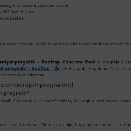
ességét és a szennyeződés típusát.
NG tisztítószerrel.
nyeződéseket.
 egyenletesen, a felület nedvszívó képességének megfelelő me
épimpregnáló – Rooftop Concrete Roof
a megfelelő vál
mpregnáló – Rooftop Tile
lehet a jobb megoldás. A két felül
mes terméket választani.
etoncserépimpregnálóról
impregnáló?
zolgál. Csökkenti a víz beszívódását, és segít a tetőcserép szár
színező bevonat. Nem az a célja, hogy új színt adjon a tetőne