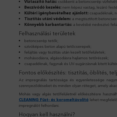
Víztaszító hatás:
csökkenti a betoncserép vízfelvét
Beszívódó kezelés:
nem képez vastag, lezáró festé
Kültéri igénybevételhez ajánlott:
csapadéknak, na
Tisztítás utáni védelem:
a megtisztított betoncser
Könnyebb karbantartás:
a kevésbé nedvszívó felül
Felhasználási területek
betoncserép tetők;
szívóképes beton alapú tetőcserepek;
felújítás vagy tisztítás után kezelt tetőfelületek;
mohásodásra, algásodásra hajlamos tetőrészek;
csapadéknak, fagynak és UV-sugárzásnak kitett kültér
Fontos előkészítés: tisztítás, öblítés, te
Az impregnálás tartóssága és egyenletessége nagymért
szennyeződéseket és minden olyan réteget, amely akadá
Mohás vagy algás tetőfelületnél előkészítésre haszná
CLEANING Füst- és koromeltávolító
lehet megfelelő
impregnálót felhordani.
Hogyan kell használni?