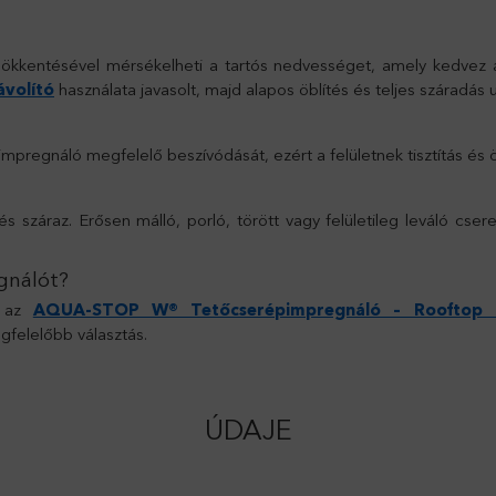
csökkentésével mérsékelheti a tartós nedvességet, amely kedv
volító
használata javasolt, majd alapos öblítés és teljes száradás
regnáló megfelelő beszívódását, ezért a felületnek tisztítás és öbl
s száraz. Erősen málló, porló, törött vagy felületileg leváló csere
gnálót?
r az
AQUA-STOP W® Tetőcserépimpregnáló – Rooftop T
felelőbb választás.
ÚDAJE