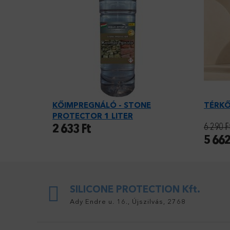
KŐIMPREGNÁLÓ - STONE
TÉRKŐ
PROTECTOR 1 LITER
6 290
F
2 633
Ft
5 66
SILICONE PROTECTION Kft.
Ady Endre u. 16., Újszilvás, 2768