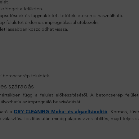
elét.
kréteget a felületen.
psütésnek és fagynak kitett tetőfelületeken is használható.
ép felületet érdemes impregnálással utókezelni.
et lassabban koszolódhat vissza.
i betoncserép felületek.
ljes száradás
ékben függ a felület előkészítésétől. A betoncserép felületéről
lyozhatja az impregnáló beszívódását.
lható a
DRY-CLEANING Moha- és algaeltávolító
. Kormos, füs
 választás. Tisztítás után mindig alapos vizes öblítés, majd telje