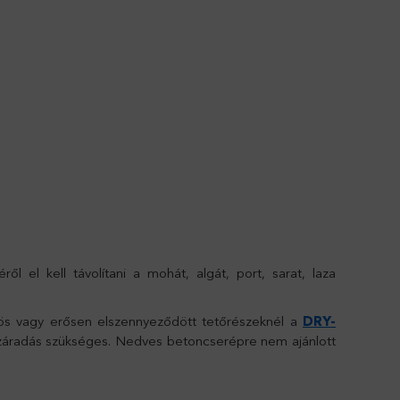
 el kell távolítani a mohát, algát, port, sarat, laza
tös vagy erősen elszennyeződött tetőrészeknél a
DRY-
s száradás szükséges. Nedves betoncserépre nem ajánlott