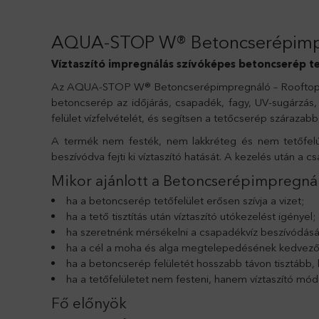
AQUA-STOP W® Betoncserépimpr
Víztaszító impregnálás szívóképes betoncserép te
Az AQUA-STOP W® Betoncserépimpregnáló – Rooftop Conc
betoncserép az időjárás, csapadék, fagy, UV-sugárzás, 
felület vízfelvételét, és segítsen a tetőcserép száraza
A termék nem festék, nem lakkréteg és nem tetőfelú
beszívódva fejti ki víztaszító hatását. A kezelés után 
Mikor ajánlott a Betoncserépimpregnál
ha a betoncserép tetőfelület erősen szívja a vizet;
ha a tető tisztítás után víztaszító utókezelést igényel;
ha szeretnénk mérsékelni a csapadékvíz beszívódásá
ha a cél a moha és alga megtelepedésének kedvező
ha a betoncserép felületét hosszabb távon tisztább, 
ha a tetőfelületet nem festeni, hanem víztaszító mó
Fő előnyök