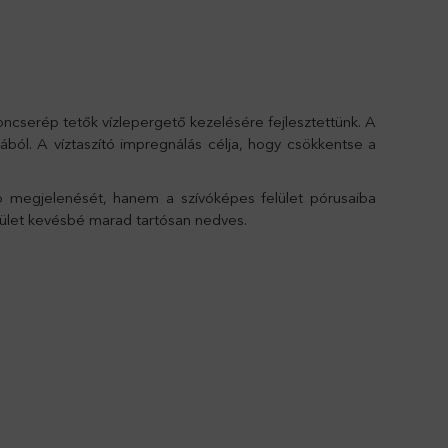
serép tetők vízlepergető kezelésére fejlesztettünk. A
ából. A víztaszító impregnálás célja, hogy csökkentse a
 megjelenését, hanem a szívóképes felület pórusaiba
elület kevésbé marad tartósan nedves.