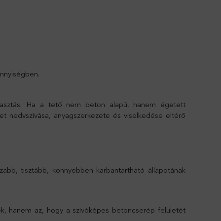
nnyiségben.
asztás. Ha a tető nem beton alapú, hanem égetett
et nedvszívása, anyagszerkezete és viselkedése eltérő
azabb, tisztább, könnyebben karbantartható állapotának
k, hanem az, hogy a szívóképes betoncserép felületét